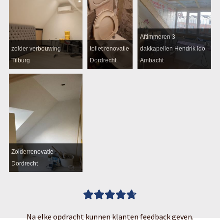
Aftimmeren 3
zolder verbouwing
toilet renovatie
dakkapellen Hendrik Ido
Tilburg
Dordrecht
Ambacht
Zolderrenovatie
Dordrecht
Na elke opdracht kunnen klanten feedback geven.