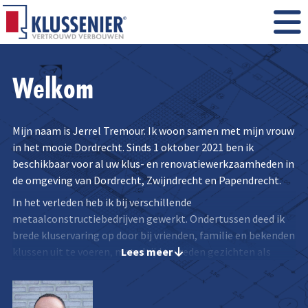
Welkom
Mijn naam is Jerrel Tremour. Ik woon samen met mijn vrouw
in het mooie Dordrecht. Sinds 1 oktober 2021 ben ik
beschikbaar voor al uw klus- en renovatiewerkzaamheden in
de omgeving van Dordrecht, Zwijndrecht en Papendrecht.
In het verleden heb ik bij verschillende
metaalconstructiebedrijven gewerkt. Ondertussen deed ik
brede kluservaring op door bij vrienden, familie en bekenden
Lees meer
klussen uit te voeren, met altijd tevreden gezichten als
resultaat. Daarnaast liep ik al jaren met het idee om voor
mijzelf te beginnen. Nu heb ik de stap eindelijk gezet. Na
contact te hebben gelegd met verschillende Klusseniers