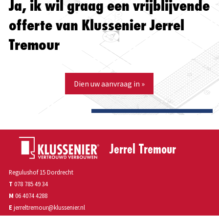
Ja, ik wil graag een vrijblijvende
offerte van Klussenier Jerrel
Tremour
Dien uw aanvraag in »
Jerrel Tremour
Regulushof 15 Dordrecht
T
078 785 49 34
M
06 4074 4288
E
jerreltremour@klussenier.nl